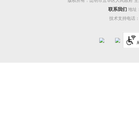
版权所有：昆明市五华区人民政府 主
可燃外保
联系我们
地址
垛等地，
技术支持电话：08
爆竹。严
爆竹。