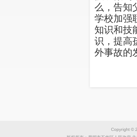
么，告知
学校加强
知识和技
识，提高
外事故的
要在指
成年人的
规定，燃
远离居民
Copyright © 
校、幼儿