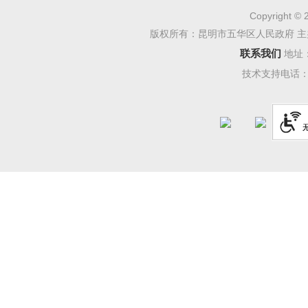
号、五华
Copyright © 
版权所有：昆明市五华区人民政府 主
过昆明
联系我们
地址
4994
条次
技术支持电话：08
条
次
（
次。
（二
20
24
请
4
件，
依规答复
（三