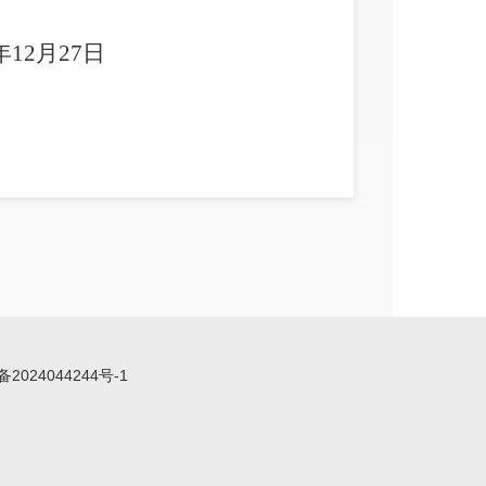
年
12
月
27
日
备2024044244号-1