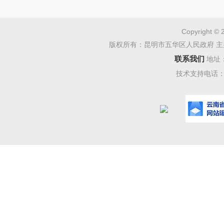
（一
收到
Copyright © 
版权所有：昆明市五华区人民政府 主
认真组织
联系我们
地址
技术支持电话：08
请昆明市
运输综
处、瓦恭
商和现场
通出行需
况及拟优
况，确