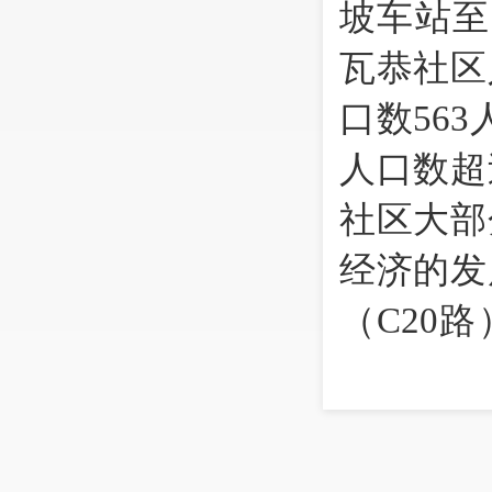
坡车站至
瓦恭社区
口数
563
人口数超
社区大部
经济的发
（
C20
路
民小组，
交车（
C2
二、