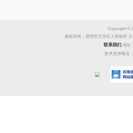
一、
和国地方
织法》等
Copyright © 
版权所有：昆明市五华区人民政府 主
《云南省
联系我们
地址
技术支持电话：08
工作规则
二、
色社会主
中统一领
落实习近
示精神，