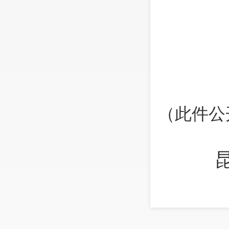
（
此件公