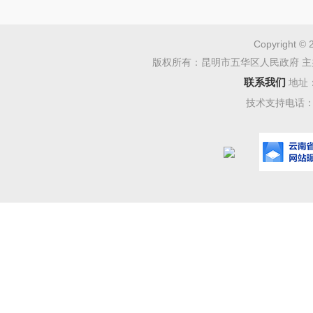
单位进行
理、归档
Copyright © 
版权所有：昆明市五华区人民政府 主
务千企。
联系我们
地址
（
2
）
技术支持电话：08
作。完成
发的数据
普查做初
成住户调
人口抽样
3.
参与