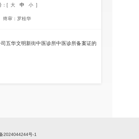
号：[
大
中
小
]
终审：罗桂华
限公司五华文明新街中医诊所中医诊所备案证的
备2024044244号-1