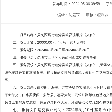
发布时间：2024-05-06 09:58
字
编辑：沈嘉宝
审核：翟煜磊
一、项目名称
：摄制西翥街道党员教育视频片《火种》
二、项目金额
：20000.00元（大写：贰万元整）
三、服务期限
：2024年5月20日至2024年8月20日
四、服务地点
：昆明市五华区人民政府西翥街道办事处
五、服务要求
：摄制西翥街道党员教育视频片《火种》（新媒体
织挖掘红色文化旅游资源、建设精品党性教育路线，教育引导党员群
事。
六、项目效果
：由沙朗、海源、普吉等徐霞客游地引入片区，由
革命荣光，由华罗庚闻一多故居、惠家大院、云铜铁路等红色基地突
领导工业的发展成就，最后通过科创大厦、沙朗等点位展现如今在党
七、 报价文件递交截止时间：2024年5月10日(星期五)下