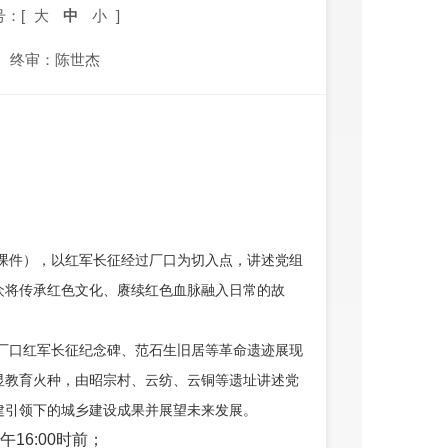
号：[
大
中
小
]
终审：陈世杰
课件），以红军长征经过厂口为切入点，讲述党组
众将传承红色文化、赓续红色血脉融入日常的故
厂口红军长征纪念碑、范石生旧居等革命遗迹展现
显教育火种，由昭宗村、云纺、云铜等遗址讲述党
建引领下的城乡建设成果并展望未来发展。
午16:00时前；