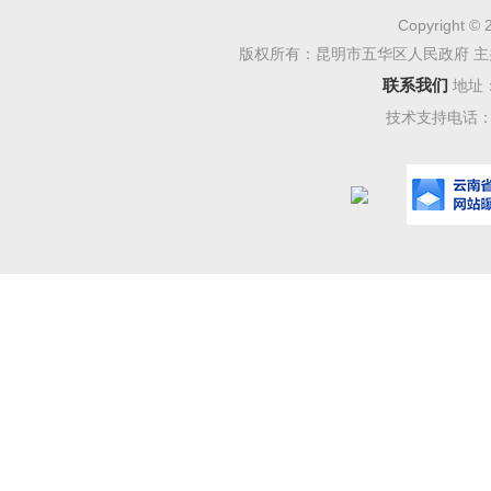
五十九条
Copyright © 
若
云南
版权所有：昆明市五华区人民政府 主
联系我们
地址
履行对您
技术支持电话：08
况和投诉
受理反
科
受理反
受理反
66号二楼