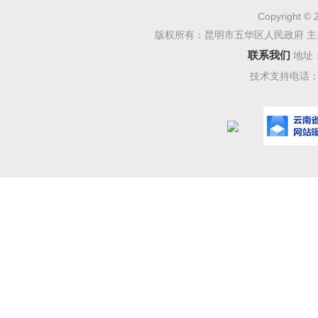
5. 
Copyright © 
版权所有：昆明市五华区人民政府 主
供相关佐
联系我们
地址
以上第
技术支持电话：08
第3项交
五、 
0871-6
工作日上
下午：1