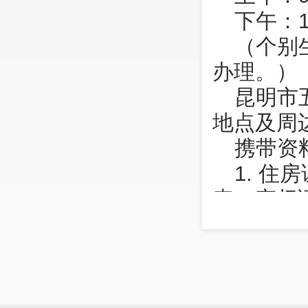
下午：1
（个别
办理。）
昆明市
地点及周
携带资
1. 
表、产权
2. 学
3. 现
4. 
明；