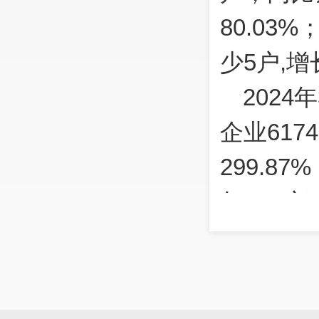
80.03
少5户,增长
202
企业617
299.
年127户
户，同比去
330.6
户增加86