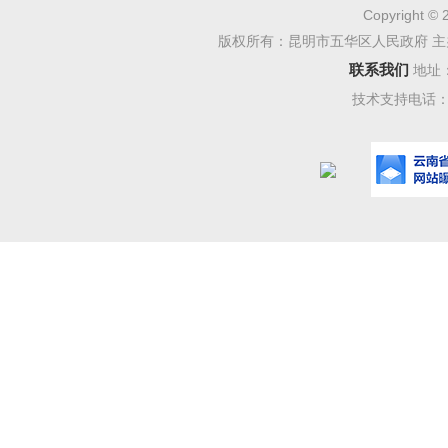
Copyright © 
户，同比
版权所有：昆明市五华区人民政府 主
联系我们
202
地址
技术支持电话：08
主体346
年3251
有、集体
长-29.
加1002
户、同比去
349.