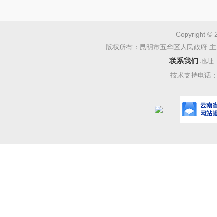
任婧霞
公示时
Copyright © 
年4
月
7
日
版权所有：昆明市五华区人民政府 主
联系我们
地址
被公示
技术支持电话：08
促进法》
例》《云
规的规定
若该变
准，可向
投诉。
受理反