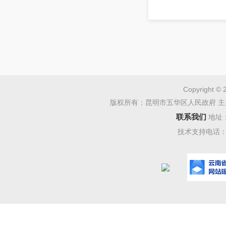
设计单
门立项批
项直至获
需达到市
管部门审
Copyright © 
版权所有：昆明市五华区人民政府 主
二、 
联系我们
地址
按照国
技术支持电话：08
费管理规定
求，本次
三、 
（一）
民共和国