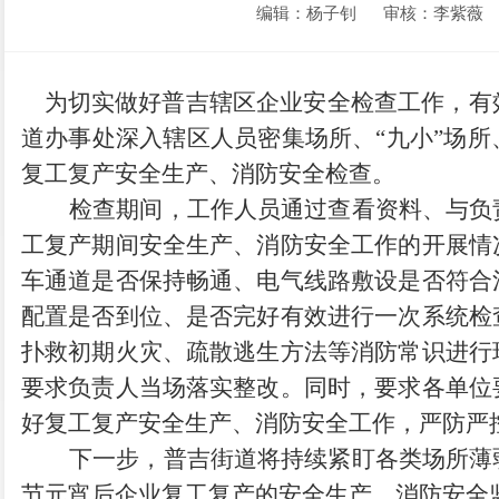
编辑：杨子钊
审核：李紫薇
为切实做好
普吉辖区企业
安全
检查
工作，有
道办事处
深入
辖区人员密集场所、
“九小”场
复工复产
安全生产、消防
安全检查。
检查期间，
工作
人员通过查看资料
、
与负
工复产期间
安全生产、消防
安全工作的开展情
车通道是否保持畅通、电气线路敷设是否符合
配置是否到位、是否完好有效进行一次系统检
扑救初期火灾、疏散逃生方法等消防常识进行
要求负责人
当场
落实整改。同时，要求各单位
好复工复产
安全生产、消防
安全工作，严防严
下一步，
普吉街道
将持续紧盯各类场所薄
节元宵后企业复工复产的
安全生产、消防
安全