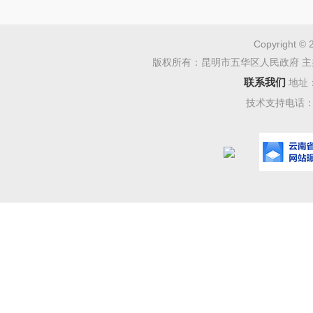
市五华区农
予受理。
Copyright © 
版权所有：昆明市五华区人民政府 主
六、 
联系我们
地址
五华区
技术支持电话：08
况，以同
标”为基
并对外公
联系人
联系电话：