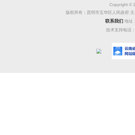
第三
Copyright © 
义、毛泽
版权所有：昆明市五华区人民政府 主
联系我们
地址
想、科学
技术支持电话：08
想为指导
政策，加
列原则：
（一）
（二）
（三）
（四）
第四