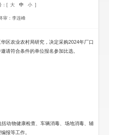
号：[
大
中
小
]
终审：李连峰
华区农业农村局研究，决定采购2024年厂口
特邀请符合条件的单位报名参加比选。
包括动物健康检查、车辆消毒、场地消毒、辅
理编报等工作。