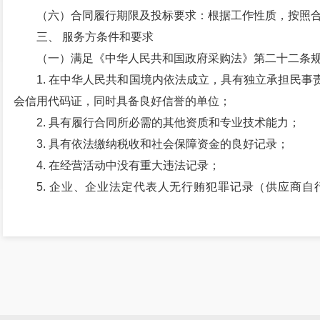
（六）合同履行期限及投标要求：根据工作性质，按照
三、 服务方条件和要求
（一）满足《中华人民共和国政府采购法》第二十二条
1. 在中华人民共和国境内依法成立，具有独立承担民
会信用代码证，同时具备良好信誉的单位；
2. 具有履行合同所必需的其他资质和专业技术能力；
3. 具有依法缴纳税收和社会保障资金的良好记录；
4. 在经营活动中没有重大违法记录；
5. 企业、企业法定代表人无行贿犯罪记录（供应商
图）；
6. 在申请文件递交截止时间前未被列入“信用中国”网站（www.c
大税收违法案件当事人名单、政府采购严重违法
（www.ccgp.gov.cn）“政府采购严重违法失信行为信息记录
（二）落实政府采购政策需满足的资格要求：
本次采购将按照《中华人民共和国政府采购法》第九条