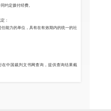
合同约定拨付经费。
规定：
事责任能力的单位，具有在有效期内的统一的社
自行在中国裁判文书网查询，提供查询结果截
reditchina.gov.cn）失信被执行人、重
失信行为记录名单及中国政府采购网
”名单。
的规定，根据《政府采购促进中小企业发展暂