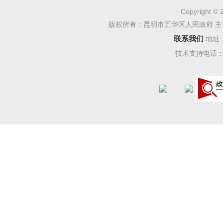
件。
Copyright © 
版权所有：昆明市五华区人民政府 主
（三）
联系我们
地址
五华区
技术支持电话：08
作，将政
化的工作
张忠泽任
长为成员
办公室。
密审查制
息工作规
开流程，
签后，报