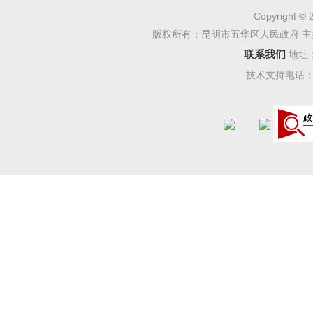
Copyright © 
（四
版权所有：昆明市五华区人民政府 主
区政
联系我们
地址
技术支持电话：08
平台，我
信息并做
（五
按照
导意见》
站的
协调
条例，积
息公开办