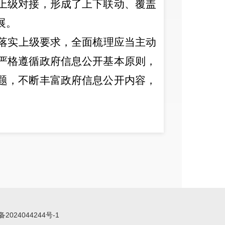
上级对接，形成了上下联动、覆盖
展。
落实上级要求，全面梳理应当主动
严格遵循政府信息公开基本原则，
题，不断丰富政府信息公开内容，
公开负责人员每天登录网站查看依
障信息隐私；加强指导监督。分管
开工作水平；加强整改落实。根据
改结果，确保我街政府信息发布规
备2024044244号-1