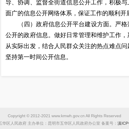
导、协调、监督全街道信息公开工作，积极与
面广的信息公开网络体系，保证工作的顺利开
（四）政府信息公开平台建设方面。严格
公开的政府信息。做好日常管理和维护工作，
从实际出发，结合人民群众关注的热点难点问
坚持第一时间公开信息。
（五）政府信息公开监督保障方面。政务
申请公开及栏目情况，确保信息更新及时、保
负责同志每周进行督查推动，指导提升信息公
区府办通报要求及时补缺补差，及时反馈整
范、准确。
Copyright © 2012-2021 www.kmwh.gov.cn All Rights Reserved
二、主动公开政府信息情况
五华区人民政府 主办单位：昆明市五华区人民政府办公室 备案号：
滇ICP