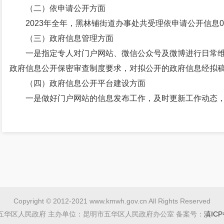
（二）依申请公开方面
2023年全年，黑林铺街道办事处共受理依申请公开信息
（三）政府信息管理方面
一是指定专人对门户网站、微信公众号及微博进行日常
政府信息公开保密审查制度要求，对拟公开的政府信息经拟
（四）政府信息公开平台建设方面
一是做好门户网站的信息发布工作，及时更新工作动态，
开工作，分享惠民政策、转发重要工作动态；三是及时更新街
府网站公开各类政府信息50余条，微博、微信平台公开信息1
开栏公布了3个社区、27个村小组各种账目，通过为民服务
等。在维护好政府信息公开平台的同时，利用各类新闻媒体发
（五）监督保障方面
严格做好信息发布审核，及时完成问题反馈整改。
Copyright © 2012-2021 www.kmwh.gov.cn All Rights Reserved
二、主动公开政府信息情况
五华区人民政府 主办单位：昆明市五华区人民政府办公室 备案号：
滇ICP
第二十条第（一）项