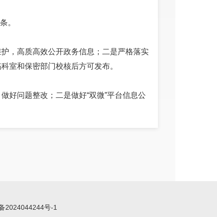
0条。
维护，高质高效公开政务信息；二是严格落实
稿科室和保密部门校核后方可发布。
做好问题整改；二是做好“双微”平台信息公
道、社区公示栏内容。2023年，全年通过政
700余条，通过街道、社区、小组的村务公
中心、居务公开栏张贴惠民政策、参保信息
布稿件550余篇。
备2024044244号-1