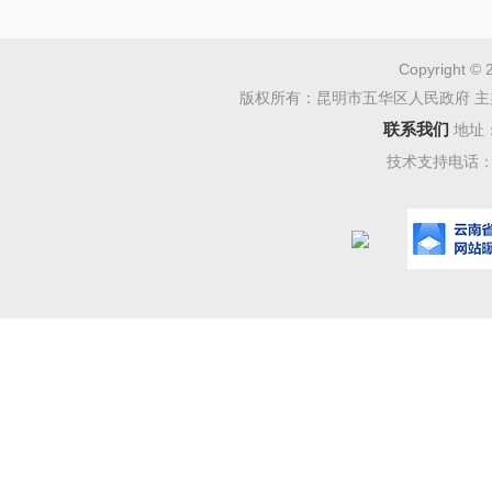
统、解析
派出所监
Copyright © 
版权所有：昆明市五华区人民政府 主
网护及驻
联系我们
地址
审计结
技术支持电话：08
了基本建
制、合同
投标制；
超期；在
施后改善
小二型水
项目（一
构化摄像