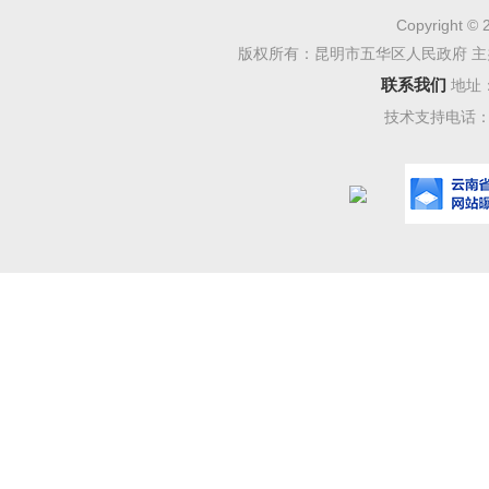
多次到现
Copyright © 
体停车场
版权所有：昆明市五华区人民政府 主
联系我们
地址
属人自愿
技术支持电话：08
月
5
日，
街道办事
的初步方
场建设的
属人正在
按程序报
（二
因意