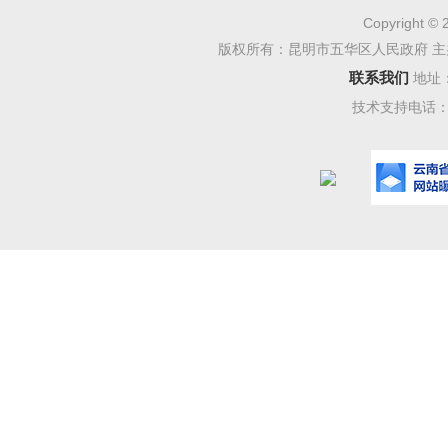
区交通运
Copyright © 
版权所有：昆明市五华区人民政府 主
议》诉求
联系我们
地址
局将《建
技术支持电话：08
位予以研
（二
经主
门口至原
组织实施
位后及时
感谢