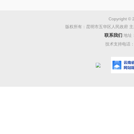
法能力，
极开展安
Copyright © 
项目施工
版权所有：昆明市五华区人民政府 主
联系我们
地址
《公路运
技术支持电话：08
检查要
析、典型
判别能力
三、
2023
目
2
个，
覆盖率
10