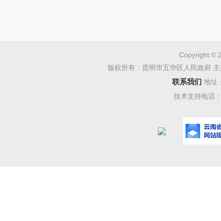
况总体较
滑、常态
作稳字当
政府工作
Copyright © 
版权所有：昆明市五华区人民政府 主
合式税费
联系我们
地址
升财政预
技术支持电话：08
效益，促
理、对区
范的问题
二、 
（一）
审计抽
算管理监