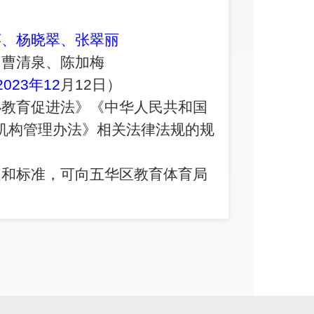
萍
、
杨晓翠
、
张翠丽
、曹清泉、
陈加梅
023年
12
月1
2
日
）
办教育促进法》《中华人民共和国
机构管理办法》相关法律法规的规
定和标准，可向五华区教育体育局
办教育科
区人民中路办公区4号楼202室。
昆明市五华区教育体育局
2023年
12
月
4
日