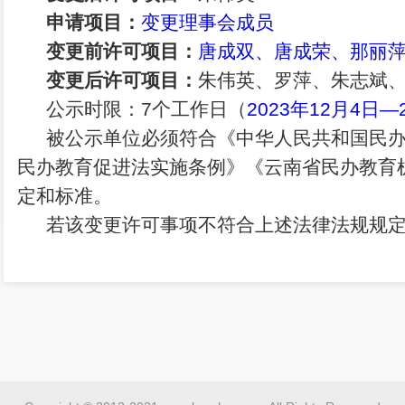
申请项目：
变更理事会成员
变更前许可项目：
唐成双
、
唐成荣
、
那丽
变更后许可项目：
朱伟英、罗萍、朱志斌
公示时限：7个工作日（
2023年
12
月
4
日—2
被公示单位必须符合《中华人民共和国民
民办教育促进法实施条例》《云南省民办教育
定和标准。
若该变更许可事项不符合上述法律法规规
民办教育科进行反馈或投诉。
受理反馈意见部门：五华区教育体育局民
受理反馈意见部门电话：0871—64108035
受理反馈意见部门地址：人民中路66号五华