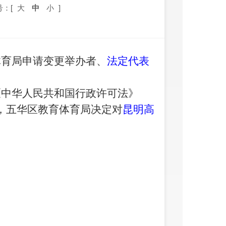
号：[
大
中
小
]
体育局申请变
更举办者、
法定代表
《中华人民共和国行政许可法》
，五华区教育体育局决定对
昆明
高