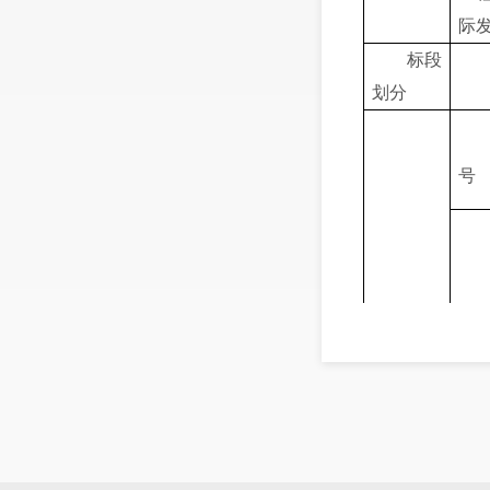
际
标段
划分
号