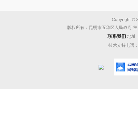
自本公
八、
其
Copyright © 
无。
版权所有：昆明市五华区人民政府 主
九、
凡
联系我们
地址
技术支持电话：08
系。
1. 采
名称：
地址：
联系方式：
2. 采
名称：
地址：