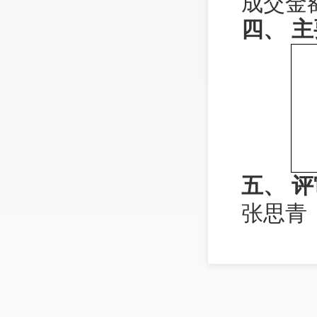
成交金额
四、
主
五、 
张思青
六、
代
无。
七、 