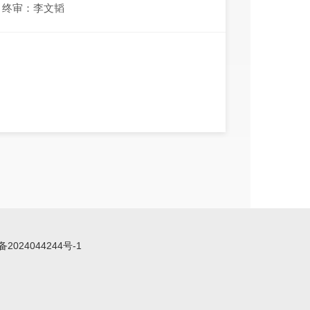
终审：李文韬
备2024044244号-1