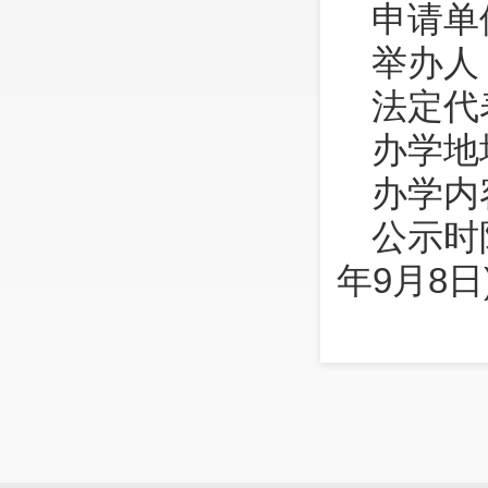
申请单
举办人
法定代
办学地
办学内
公示时
年
9
月
8
日
被公示
进法》 
五十九条
若昆明