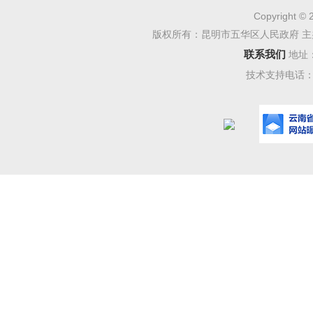
施等内容
Copyright © 
版权所有：昆明市五华区人民政府 主
组、社区
联系我们
地址
粮播面积
技术支持电话：08
据资料整
农户信息
时报送补
量控制抽
现；三是
法和程序
下步我
困难，加
发放工作