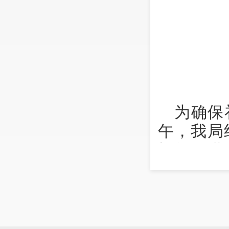
为确保
午，我局
施第一批
署。一是
《202
施方案》
象、依据