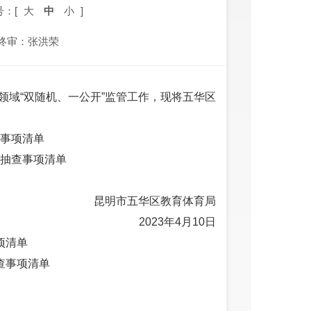
号：[
大
中
小
]
终审：张洪荣
领域“双随机、一公开”监管工作，现将五华区
查事项清单
合抽查事项清单
昆明市五华区教育体育局
2023年4月10日
项清单
查事项清单