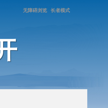
无障碍浏览
长者模式
开