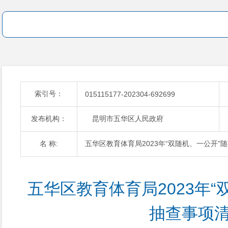
索引号：
015115177-202304-692699
发布机构：
昆明市五华区人民政府
名 称:
五华区教育体育局2023年“双随机、一公开”
五华区教育体育局2023年“
抽查事项