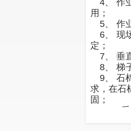
4、 
用；
5、 
6、 
定；
7、 
8、 
9、 
求，在石
固；
10、
高处作业