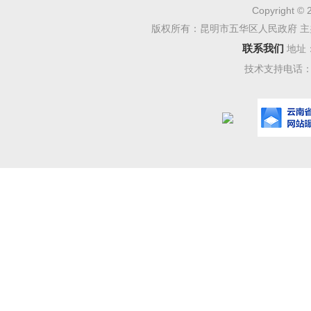
202
Copyright © 
主体38
版权所有：昆明市五华区人民政府 主
联系我们
地址
1225户
技术支持电话：08
集体企业
50.5%
户，增长2
1640户
户、同比
202
同比去年9