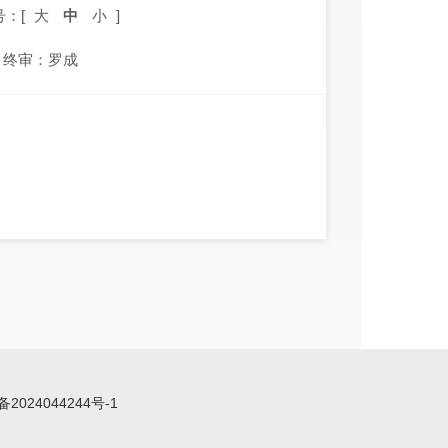
号：[
大
中
小
]
终审：罗成
备2024044244号-1