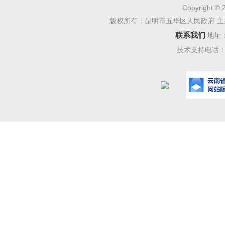
工作。
Copyright © 
版权所有：昆明市五华区人民政府 主
5.
市场
联系我们
地址
登记和餐
技术支持电话：08
6.
卫生
书）办理
二、工
竣工验
收及竣工
三、养
项目建