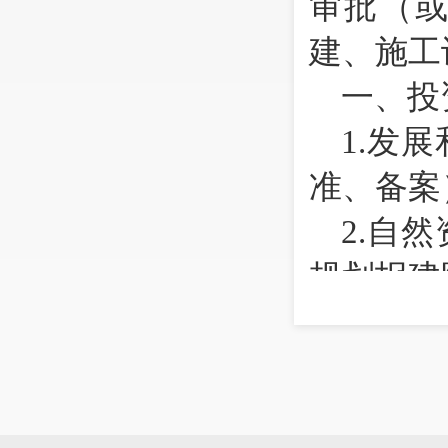
审批（
建、施工
一、投
1.
发展
准、备案
2.
自然
规划报建
3.
住房
防审批（
4.
市生