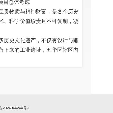
项目
总体考虑
宝贵
物质与
精神财富，是
各个历史
术、科学价值
珍贵
且
不可复制，凝
。
多
历史
文化遗产，
不仅有设计与雕
留下来的工业遗址
，
五华区辖区内
展，五华区
历史
文化遗产保护工作
市化进程的不断向前迈进，
一些
中
月侵蚀、年久失修
正在
加速损坏
，
的
历史遗迹因自然和人为的影响
逐
面、系统、科学的
有效
保护。
做
了大量的工作
。
截至
2021
年
我区
备2024044244号-1