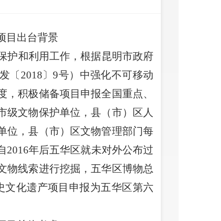
项目
出台背景
保护和利用工作，
根据昆明市政府
发〔
2018
〕
9
号）中强化不可移动
度，积极储备项目申报全国重点、
市级文物保护单位，县（市）区人
单位，县（市）区文物管理部门每
自
2016
年后五华区就未对外公布过
文物线索进行挖掘，
五华区博物总
史文化遗产项目申报为五华区
第
六