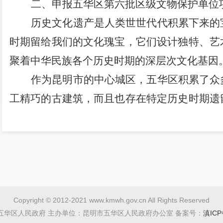
二、
申报五华区第六批区级文物保护单位
历史文化遗产
是人类世世代代积累下来的
时期
留给我们的
文化
瑰宝，它们
设计
独特、
艺
聚着中华民族
各个历史时期
的深层次文化基因
作为昆明市的中心城区，五华区积累了众
工精巧的古建筑，而且也存在特定历史时期遗
历史
文化资源非常丰富。但随着经济社会的发
面临着新情况和新问题。主要表现在：
随着城
国传统古建筑的
渐渐
消失
;
许多
历史遗迹因岁
有的
文物本体甚至
面临
消亡
的危险。个别类
型
渐减少。
目前的历史文化
遗产资源
尚且
缺乏全
Copyright © 2012-2021 www.kmwh.gov.cn All Rights Reserved
多年来，五华区在保护
历史
文化
遗产
方面
五华区人民政府 主办单位：昆明市五华区人民政府办公室 备案号：
滇ICP