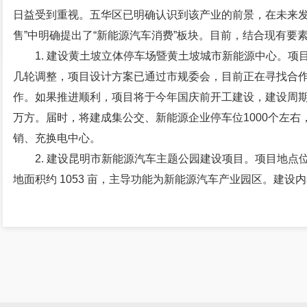
日益受到重视。五华区已明确认识到该产业的前景，在未来发
售”中明确提出了“新能源汽车消费”板块。目前，结合现有要
1. 建设黄土坡立体停车场暨黄土坡城市新能源中心。
几轮调整，项目设计方案已通过市规委会，目前正在寻找合
作。如果推进顺利，项目将于今年国庆前开工建设，建设周期2
万方。届时，将建成集公交、新能源企业停车位1000个左右
销、充换电中心。
2. 建设昆明市新能源汽车主题公园建设项目。项目地
地面积约 1053 亩，主导功能为新能源汽车产业园区。建
化公园；（2）对旧址厂房提升改造，打造4S 店聚落；（3
联汽车或自动驾驶测试基地和示范中心；（5）依托测试中心
通警察实训平台；（6）汽车碰撞人员安全保护科普中心；（
场、绿化、道路、管网等）。目前，该项目正进行项目设计
投资人。
3. 在招商引资工作中，持续加大对新能源企业产业以