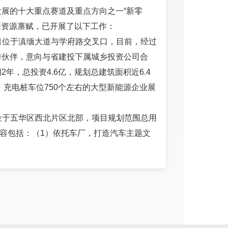
展的十大重点赛道及重点方向之一“新零
素资源禀赋，已开展了以下工作：
项目位于滇缅大道与学府路交叉口，目前，经过
作伙伴，意向与省建投下属城乡投资公司合
年，总投资4.6亿，规划总建筑面积近6.4
，充电桩车位750个左右的大型新能源企业展
点位于五华区西北片区北部，项目规划范围总用
设内容包括：（1）依托车厂，打造汽车主题文
）新能源汽车试乘试驾展示中心；（4）智能网
，打造智能交通管理技术综合测试平台、交
7）公路养护；（8）配套基础设施（停车
规划，并对片区进行规划调整，同步招选社会
及相关配套产业的关注、对接。目前已与宁德时