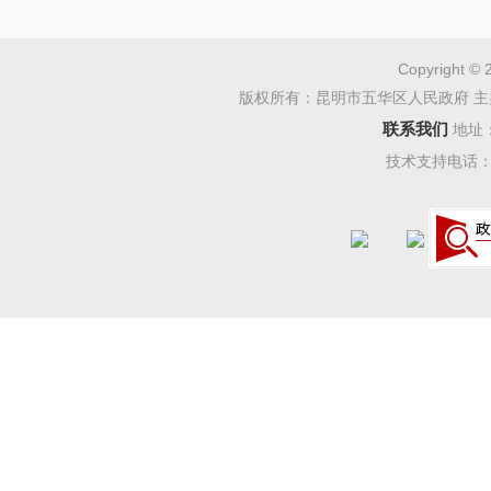
书店等夜
统文化、
Copyright © 
版权所有：昆明市五华区人民政府 主
体验，使
联系我们
地址
的载体。
技术支持电话：08
1. 
年来，五
片区内道
空线入地
完善交通
《昆明历
统街巷及
记忆，逐