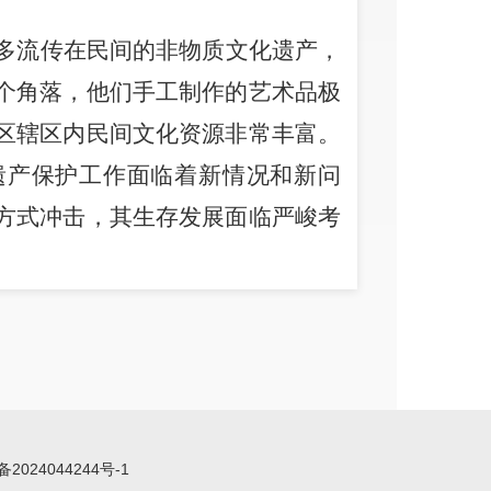
多流传在民间的非物质文化遗产，
个角落，他们手工制作的艺术品极
区辖区内民间文化资源非常丰富。
遗产保护工作面临着新情况和新问
方式冲击，其生存发展面临严峻考
技艺渐渐失传
;许多传统民间文化、
艺绝的危险。个别门类的传统文化
乏人。非物质文化遗产资源缺乏全
大量的工作：
从
2005年至今，我区
2
1
次，共
1
75
项列入五华区非物质
备2024044244号-1