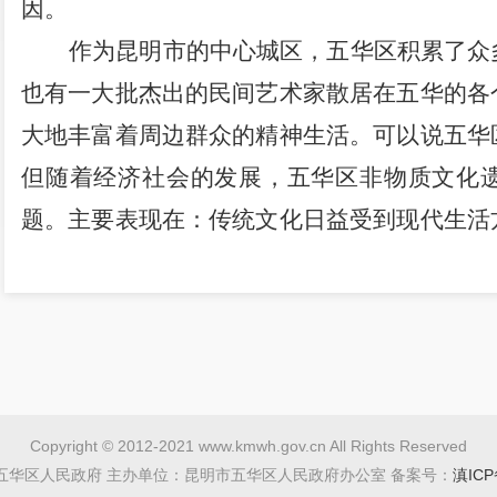
因。
作为昆明市的中心城区，五华区积累了众
也有一大批杰出的民间艺术家散居在五华的各
大地丰富着周边群众的精神生活。可以说
五华
但随着经济社会的发展，五华区非物质文化
题。主要表现在：
传统文化日益受到现代生活
验。一些依靠口传心授方式传承的民间传统
礼仪和习俗正在消失;有的传统技艺面临人亡
与现代生活逐渐脱离，受众急剧减少，后继
面、系统、科学的保护。
多年来，五华区在保护传统文化方面作了
Copyright © 2012-2021 www.kmwh.gov.cn All Rights Reserved
先后进行了国家、省、市、区级非遗申报工作
五华区人民政府 主办单位：昆明市五华区人民政府办公室 备案号：
滇ICP