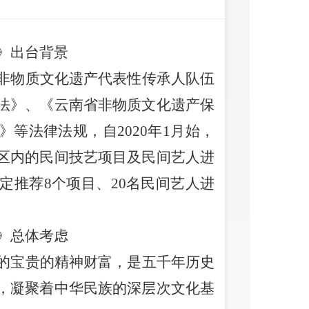
》出台背景
非物质文化遗产代表性传承人队伍
法》、《云南省非物质文化遗产保
》等法律法规，
自
20
20
年
1
月始，
区内的民间技艺项目及民间艺人进
定推荐
8
个项目、
20
名民间艺人进
》总体考虑
的宝贵的精神财富，是五千年历史
，凝聚着中华民族的深层次文化基