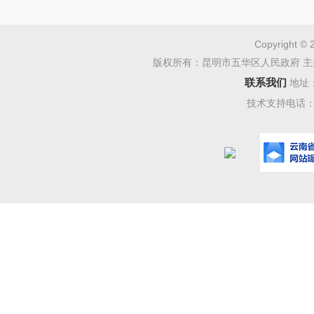
从五
增加值同
Copyright © 
增加值的
版权所有：昆明市五华区人民政府 主
个百分点
联系我们
地址
技术支持电话：08
态势，除
来看，
1
9.9%
，
医药制造
造业
同比
4个百分
业增加值
2
022
年
1
-