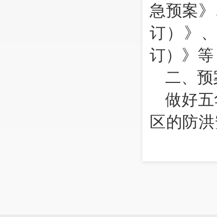
急预案》
订
）
》
订
）
》等
二、
预
做好
五
区的防洪
有序进行
产损失
展。
三、预