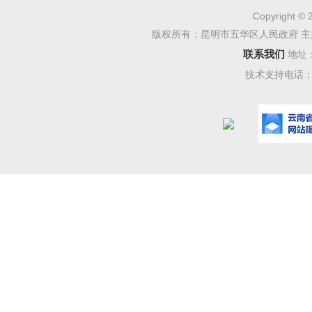
《
Copyright © 
五华
版权所有：昆明市五华区人民政府 主
是对总则
联系我们
地址
技术支持电话：08
警
、
应急
体规定，
（一）
目的、编
（二）
气象及暴
洪涝防御
（三）