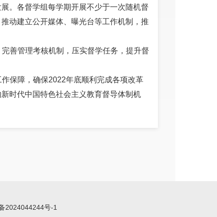
发展。各督学组每学期开展不少于一次随机督
，推动建立公开媒体、曝光台等工作机制，推
制，完善管理考核机制，压实督学任务，提升督
工作保障，确保2022年底顺利完成各项改革
的新时代中国特色社会主义教育督导体制机
即“双减”）作为本年度教育督导“一号工
和各类督学作用，将“双减”纳入挂牌督导，持
学校年终督导的重要内容。对工作进展缓慢的
，对责任不落实、措施不到位、问题多发的学
责。
备2024044244号-1