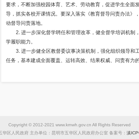
要求，不断加强校园体育、艺术、劳动教育，促进学生全面
导，抓实各校开课情况。要深入落实《教育督导问责办法》
动督导问责落地。
2. 进一步深化督学聘任和管理改革，健全督学培训机
学履职能力。
3. 进一步健全区教督委议事决策机制，强化组织领导和
任务，基本建成全面覆盖、运转高效、结果权威、问责有力
制。
（二）持续开展“双减”督导
继续把 减轻义务教育阶段学生作业负担和校外培训负担（
程”，推动“双减”各项政策落实落地。充分发挥各督学责任组
续传导压力，将各校落实“双减”工作情况及成效作为本年度
学校进行通报，对任务重、困难多、基础差的学校加强指导
Copyright © 2012-2021 www.kmwh.gov.cn All Rights Reserved
校进行约谈，对问题严重造成恶劣影响的，依法依规追责问
五华区人民政府 主办单位：昆明市五华区人民政府办公室 备案号：
滇ICP
（三） 加快推进义务教育优质均衡发展