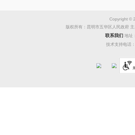
行政许
第二十
Copyright © 
版权所有：昆明市五华区人民政府 主
信息内
联系我们
地址
行政处
技术支持电话：08
行政强
第二十
信息内
行政事
三、 
（本列数
项加第二项之