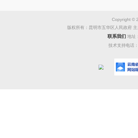
管理、市
停车、天
Copyright © 
版权所有：昆明市五华区人民政府 主
转化及保
联系我们
地址
五华国
技术支持电话：08
国有企业
业改革，
业，以土
设施建设
人工智能
五华国投
东南亚国
中，将积