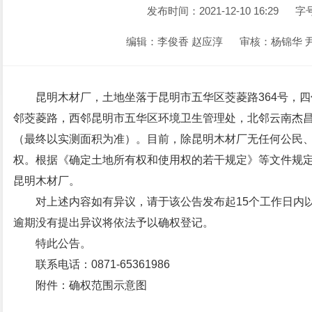
发布时间：2021-12-10 16:29
字
编辑：李俊香 赵应淳
审核：杨锦华 
昆明木材厂，土地坐落于昆明市五华区茭菱路364号，
邻茭菱路，西邻昆明市五华区环境卫生管理处，北邻云南杰昌房
（最终以实测面积为准）。目前，除昆明木材厂无任何公民
权。根据《确定土地所有权和使用权的若干规定》等文件规
昆明木材厂。
对上述内容如有异议，请于该公告发布起15个工作日内
逾期没有提出异议将依法予以确权登记。
特此公告。
联系电话：0871-65361986
附件：确权范围示意图