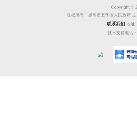
Copyright © 
五华三
版权所有：昆明市五华区人民政府 主
向，以“
联系我们
地址
陪伴每一
技术支持电话：08
欢，家长
本，科学
园长——
——班长
务，明确
宜，采取
办学的可
幼儿、家