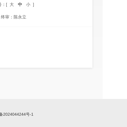
号：[
大
中
小
]
终审：陈永立
备2024044244号-1