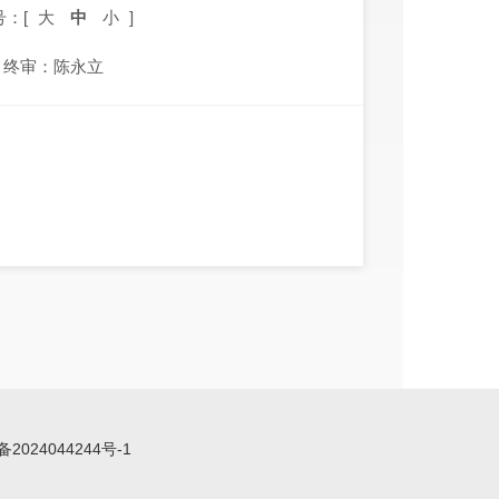
号：[
大
中
小
]
终审：陈永立
备2024044244号-1